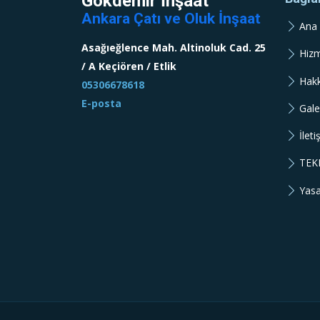
Gökdemir İnşaat
Ankara Çatı ve Oluk İnşaat
Ana 
Asağıeğlence Mah. Altinoluk Cad. 25
Hizm
/ A Keçiören / Etlik
Hak
05306678618
E-posta
Gale
İleti
TEK
Yasa