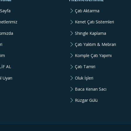
Sayfa
Çatı Aktarma
etlerimiz
Kenet Çatı Sistemleri
kımızda
Shingle Kaplama
ri
Çatı Yalıtım & Mebran
şim
Komple Çatı Yapımı
LİF AL
Çatı Tamiri
l Uyarı
Oluk İşleri
Baca Kenarı Sacı
Rüzgar Gülü